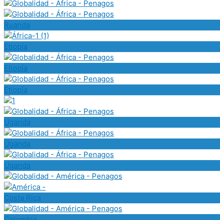
Ruanda
Etiopía
Etiopía
Etiopía
Uganda
Uganda
Uganda
Costa Rica
Colombia