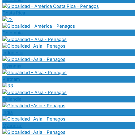
Costa Rica
Colombia
Indonesia
Myanmar
Vietnam
Tailandia
India
Myanmar