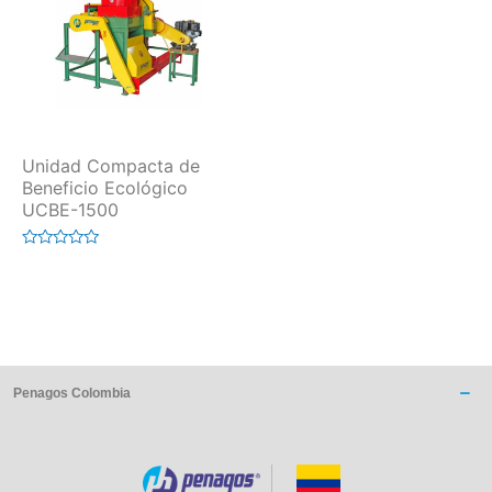
Unidad Compacta de
Beneficio Ecológico
UCBE-1500
Valorado
en
0
de
5
Penagos Colombia