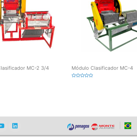
lasificador MC-2 3/4
Módulo Clasificador MC-4
Valorado
en
0
de
5