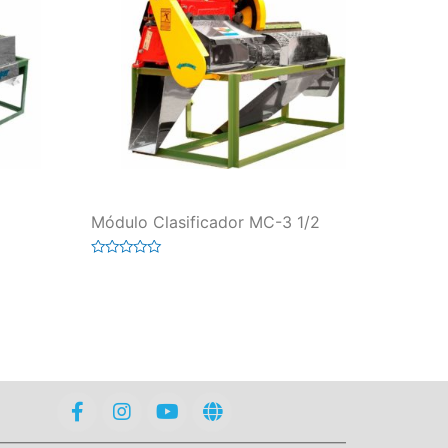
Módulo Clasificador MC-3 1/2
Valorado
en
0
de
5