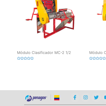
Módulo Clasificador MC-2 1/2
Módulo C
Valorado
Valorado
en
en
0
0
de
de
5
5