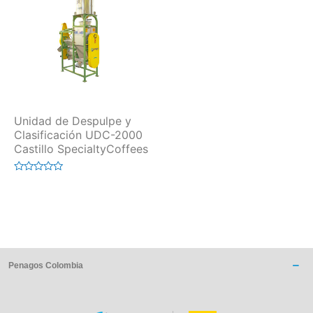
Unidad de Despulpe y
Clasificación UDC-2000
Castillo SpecialtyCoffees
Valorado
en
0
de
5
Penagos Colombia