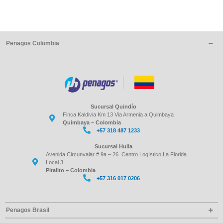
Penagos Colombia
Sucursal Quindío
Finca Kaldivia Km 13 Via Armenia a Quimbaya
Quimbaya – Colombia
+57 318 487 1233
Sucursal Huila
Avenida Circunvalar # 9a – 26. Centro Logístico La Florida.
Local 3
Pitalito – Colombia
+57 316 017 0206
Penagos Brasil