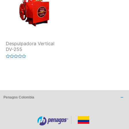
Despulpadora Vertical
DV-255
Valorado
en
0
de
5
Penagos Colombia