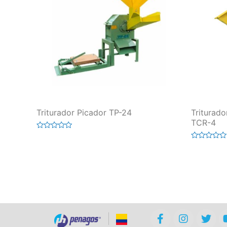
Triturador Picador TP-24
Triturad
TCR-4
Valorado
en
Valorado
0
en
de
0
5
de
5