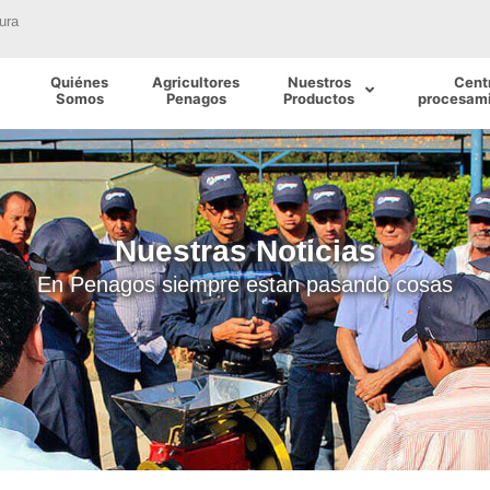
ura
Quiénes
Agricultores
Nuestros
Cent
Somos
Penagos
Productos
procesami
Nuestras Noticias
En Penagos siempre estan pasando cosas