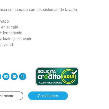
ncia comparado con los sistemas de lavado
avado
 en el café
fé fermentado
siduales del lavado.
atividad
 cercano
Contáctenos