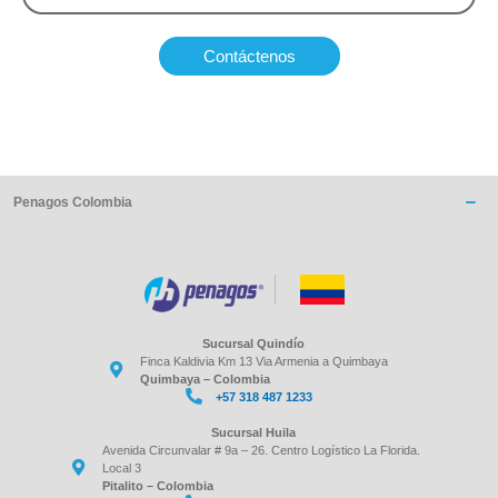
Contáctenos
Penagos Colombia
Sucursal Quindío
Finca Kaldivia Km 13 Via Armenia a Quimbaya
Quimbaya – Colombia
+57 318 487 1233
Sucursal Huila
Avenida Circunvalar # 9a – 26. Centro Logístico La Florida.
Local 3
Pitalito – Colombia