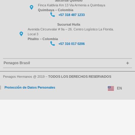
Sucursal Quindío
Finca Kaldivia Km 13 Via Armenia a Quimbaya
Quimbaya – Colombia
+57 318 487 1233
Sucursal Huila
Avenida Circunvalar # 9a – 26. Centro Logístico La Florida.
Local 3
Pitalito – Colombia
+57 316 017 0206
Penagos Brasil
Penagos Hermanos @ 2019 –
TODOS LOS DERECHOS RESERVADOS
Protección de Datos Personales
EN
Rua Rachid Elias Sobrinho, 290 Jd. Monte Alegre Espirito
Santo do Pinhal – SP CEP 13990-000
+(55) 19 3651 5623
+(55) 3651 5624
contato@montealegre.com.br