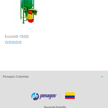
Ecomill-1500
Valorado
en
0
de
5
Penagos Colombia
Sucursal Quindío