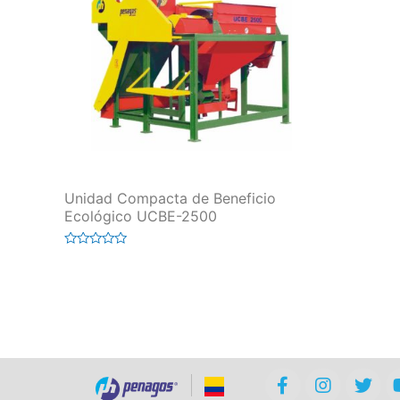
Unidad Compacta de Beneficio
Ecológico UCBE-2500
Valorado
en
0
de
5