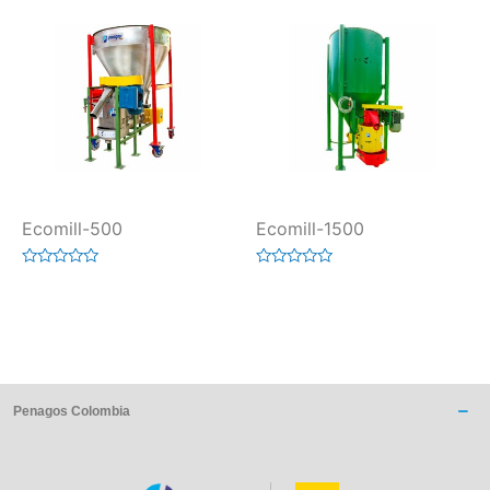
Ecomill-500
Ecomill-1500
Valorado
Valorado
en
en
0
0
de
de
5
5
Penagos Colombia