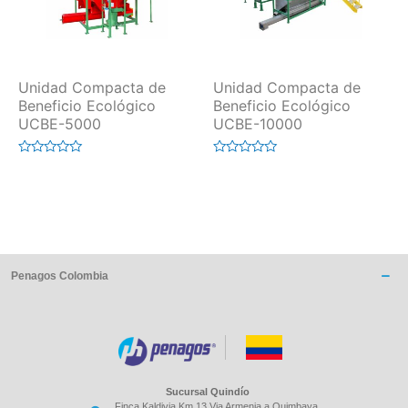
Unidad Compacta de
Unidad Compacta de
Beneficio Ecológico
Beneficio Ecológico
UCBE-5000
UCBE-10000
Valorado
Valorado
en
en
0
0
de
de
5
5
Penagos Colombia
Sucursal Quindío
Finca Kaldivia Km 13 Via Armenia a Quimbaya