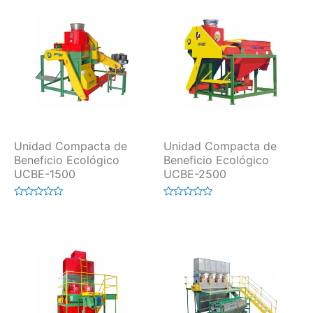
Unidad Compacta de
Unidad Compacta de
Beneficio Ecológico
Beneficio Ecológico
UCBE-1500
UCBE-2500
Valorado
Valorado
en
en
0
0
de
de
5
5