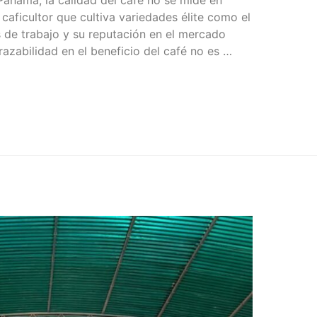
 Panamá, la calidad del café no se mide en
 caficultor que cultiva variedades élite como el
 de trabajo y su reputación en el mercado
trazabilidad en el beneficio del café no es …